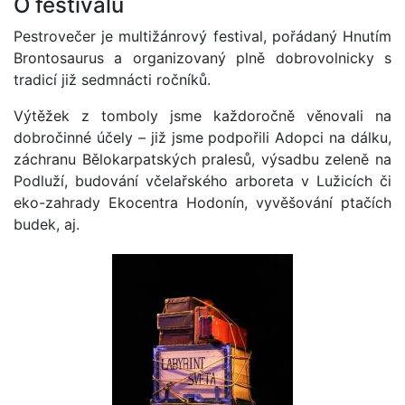
O festivalu
Pestrovečer je multižánrový festival, pořádaný Hnutím
Brontosaurus a organizovaný plně dobrovolnicky s
tradicí již sedmnácti ročníků.
Výtěžek z tomboly jsme každoročně věnovali na
dobročinné účely – již jsme podpořili Adopci na dálku,
záchranu Bělokarpatských pralesů, výsadbu zeleně na
Podluží, budování včelařského arboreta v Lužicích či
eko-zahrady Ekocentra Hodonín, vyvěšování ptačích
budek, aj.